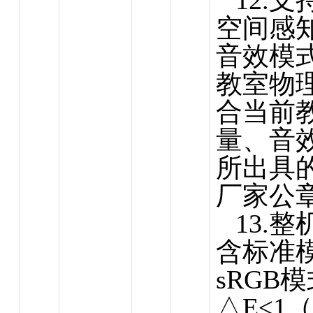
12.
空间感
音效模
教室物
合当前
量、音
所出具
厂家公
13.
含标准模
sRGB
△E≤1