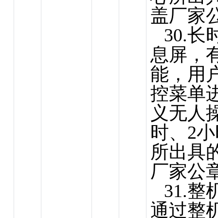
盖厂家
30.
息屏，
能，用
控菜单
义无人
时、2
所出具
厂家公
31.
通过整