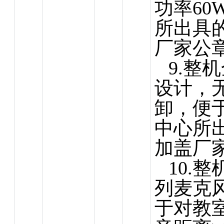
功率6
所出具
厂家公
9.整
设计，
卸，便
中心
所
加盖厂
10.
列麦克风
于对教