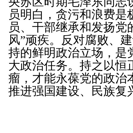
央苏区时期毛泽东同志
员明白，贪污和浪费是
员、干部继承和发扬党
风”顽疾。反对腐败、
持的鲜明政治立场，是
大政治任务。持之以恒
瘤，才能永葆党的政治
推进强国建设、民族复