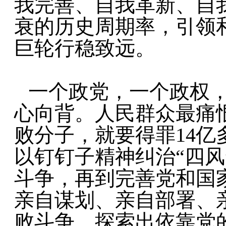
我完善、自我革新、自
衰的历史周期率，引领
巨轮行稳致远。
一个政党，一个政权
心向背。人民群众最痛
败分子，就要得罪14
以钉钉子精神纠治“四风
斗争，再到完善党和国
亲自谋划、亲自部署、
败斗争，探索出依靠党