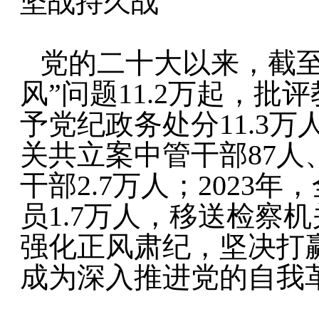
坚战持久战
党的二十大以来，截至2
风”问题11.2万起，批
予党纪政务处分11.3万
关共立案中管干部87人
干部2.7万人；2023
员1.7万人，移送检察机
强化正风肃纪，坚决打
成为深入推进党的自我