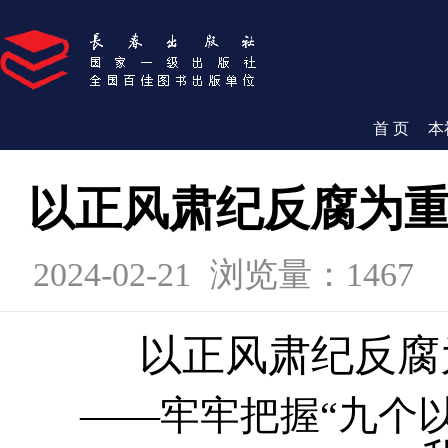
首 页
本
以正风肃纪反腐为
2024-02-21
浏览量：1467
以正风肃纪反腐
——牢牢把握“九个