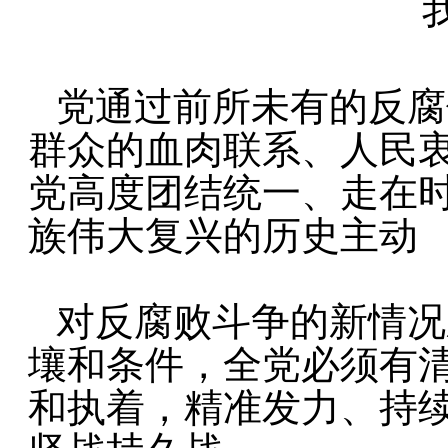
党通过前所未有的反腐
群众的血肉联系、人民
党高度团结统一、走在
族伟大复兴的历史主动
对反腐败斗争的新情况
壤和条件，全党必须有
和执着，精准发力、持