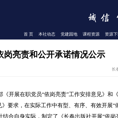
首 页
本社动态
党建园地
课程资源
资源下
依岗亮责和公开承诺情况公示
长
部《开展在职党员
“依岗亮责”工作安排意见》和
见》要求，在实际工作中有型、有序、有效开展“
社结合自身实际，制定
了
《
长春出版社开展
“依岗