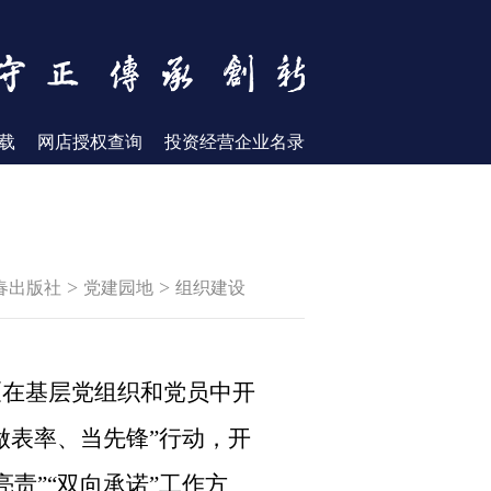
载
网店授权查询
投资经营企业名录
>
>
春出版社
党建园地
组织建设
《在基层党组织和党员中开
做表率、当先锋”行动，开
亮责”“双向承诺”工作方