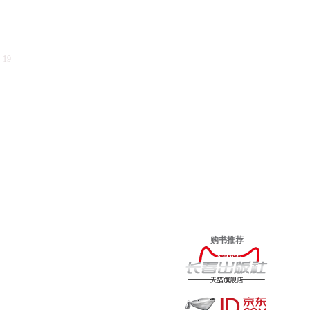
-19
购书推荐