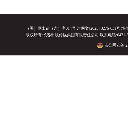
（署）网出证（吉）字014号 吉网文[2025] 3276-031号 增值电
版权所有:长春出版传媒集团有限责任公司 联系电话:0431-8856
吉公网安备 220