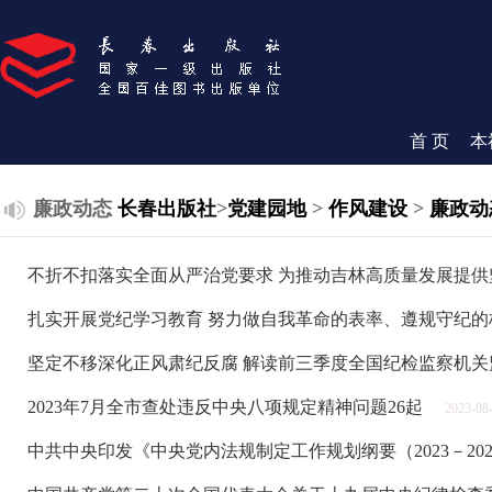
首 页
本
廉政动态
长春出版社
>
党建园地
>
作风建设
>
廉政动
不折不扣落实全面从严治党要求 为推动吉林高质量发展提供
扎实开展党纪学习教育 努力做自我革命的表率、遵规守纪的
坚定不移深化正风肃纪反腐 解读前三季度全国纪检监察机
2023年7月全市查处违反中央八项规定精神问题26起
2023-08
中共中央印发《中央党内法规制定工作规划纲要（2023－20