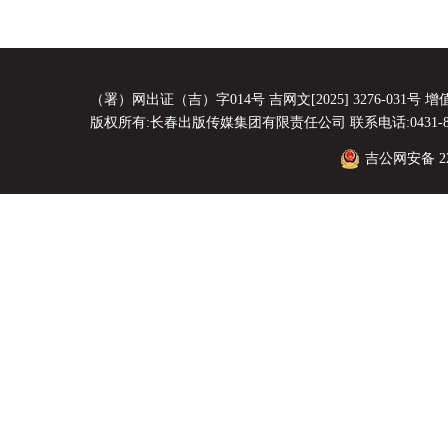
（署）网出证（吉）字014号 吉网文[2025] 3276-031号 增值电
版权所有:长春出版传媒集团有限责任公司 联系电话:0431-8856
吉公网安备 220